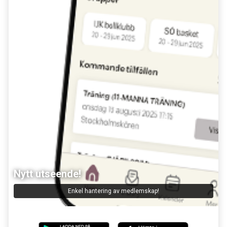
Nytt utseende!
Enkel hantering av medlemskap!