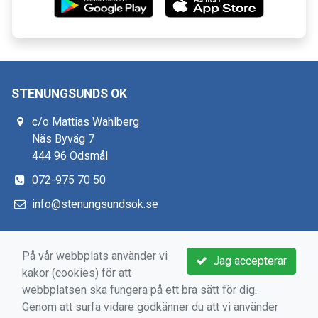
STENUNGSUNDS OK
c/o Mattias Wahlberg
Näs Byväg 7
444 96 Ödsmål
072-975 70 50
info@stenungsundsok.se
På vår webbplats använder vi
Jag accepterar
VILLKOR OCH WEBB
kakor (cookies) för att
webbplatsen ska fungera på ett bra sätt för dig.
Medlems- och användarvillkor
Genom att surfa vidare godkänner du att vi använder
Bokningsvillkor