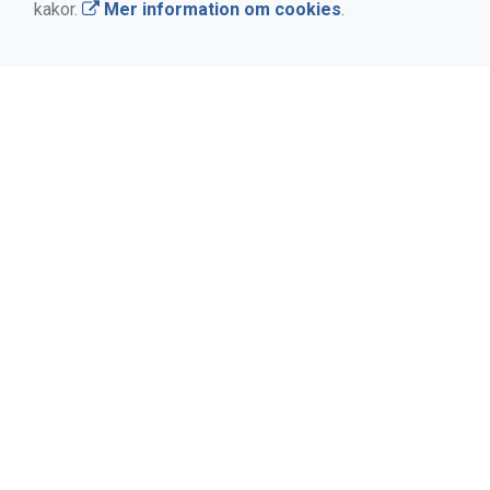
kakor.
Mer information om cookies
.
Personuppgifter
Cookies
HITTA SNABBT
Länkar
Vanliga frågor och svar
Medlemsregister
Kontakt
FÖLJ OSS PÅ SOCIALA MEDIER