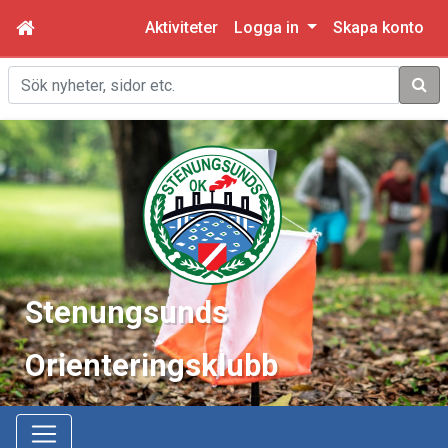
Aktiviteter
Logga in
Skapa konto
Sök
Stenungsunds
Orienteringsklubb