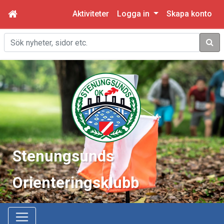
Aktiviteter
Logga in
Skapa konto
Sök
Stenungsunds
Orienteringsklubb