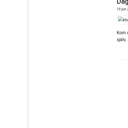
Dag
13 jun
Kom o
själv,