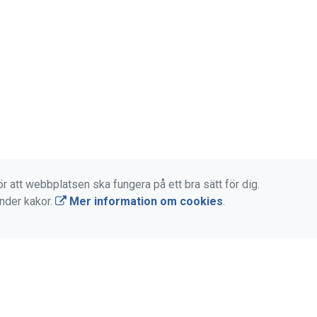
r att webbplatsen ska fungera på ett bra sätt för dig.
änder kakor.
Mer information om cookies
.
KOR OCH WEBB
HITTA SNABBT
s- och användarvillkor
Länkar
gsvillkor
Vanliga frågor och svar