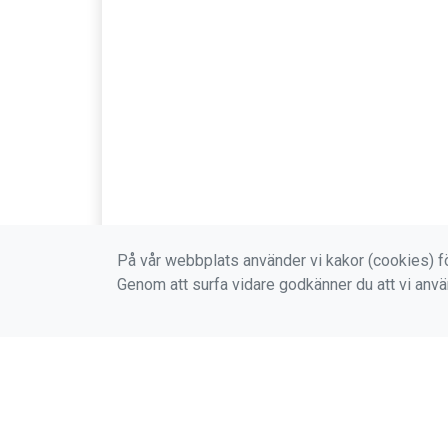
På vår webbplats använder vi kakor (cookies) fö
Genom att surfa vidare godkänner du att vi anv
STENUNGSUNDS OK
VILL
c/o Mattias Wahlberg
Medlem
Näs Byväg 7
Boknin
444 96 Ödsmål