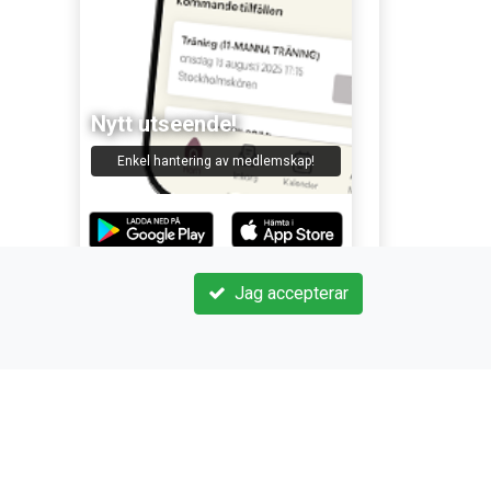
Nytt utseende!
Enkel hantering av medlemskap!
Jag accepterar
FÖLJ OSS PÅ SOCIALA MEDIER