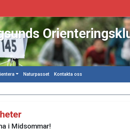
sunds Orienteringskl
ientera
Naturpasset
Kontakta oss
heter
na i Midsommar!