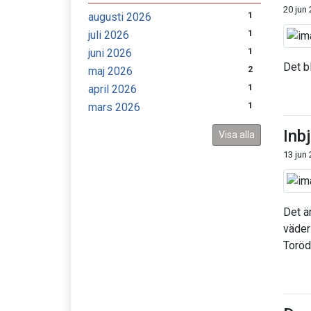
20 jun
augusti 2026
1
juli 2026
1
juni 2026
1
Det bl
maj 2026
2
april 2026
1
mars 2026
1
Inbj
Visa alla
13 jun
Det är
väder
Toröd