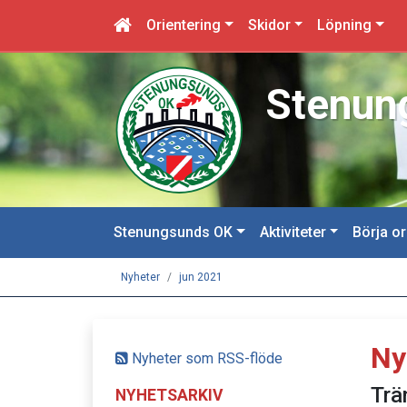
Orientering
Skidor
Löpning
Stenung
Stenungsunds OK
Aktiviteter
Börja or
Nyheter
jun 2021
Ny
Nyheter som RSS-flöde
Trä
NYHETSARKIV